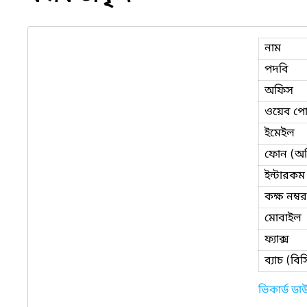
নাম
পদবি
অফিস
ওয়েব পোর
ইমেইল
ফোন (অ
ইন্টারকম
কক্ষ নম্বর
মোবাইল
ফ্যাক্স
ব্যাচ (ব
ভিকার্ড ড