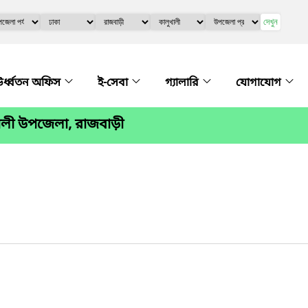
দেখুন
র্ধ্বতন অফিস
ই-সেবা
গ্যালারি
যোগাযোগ
ালী উপজেলা, রাজবাড়ী