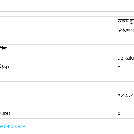
অরুন কু
উপজেলা
্টল
ue.kalu
ফিস)
০
০১৭৯৮০
িসিএস)
০
াউনলোড করুন