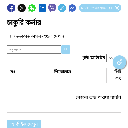
আপনার মতামত প্রদান করুন
চাকুরি কর্নার
এডভান্সড অপশনগুলো দেখান
পৃষ্ঠা আইটেম
নং
শিরোনাম
পিডিএ
সংযুক্ত
কোনো তথ্য পাওয়া যায়নি।
আর্কাইভ দেখুন